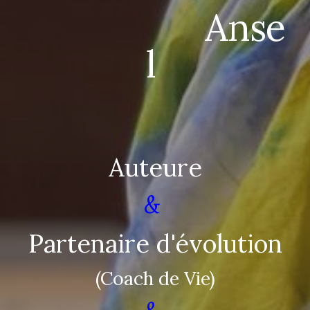
Anse
l
Auteure
&
Partenaire d'évolution
(Coach de Vie)