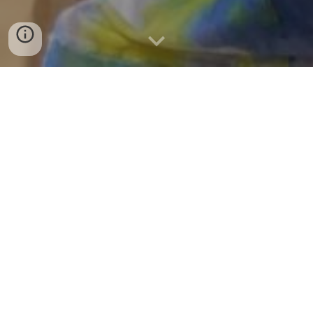
Bienvenue! Mi
Kwabo!
Je suis
Marie Line Ansel, auteure
inspirant
e, passionnée de la recherche de
Soi. D'origine française mon parcours de
vie m'a emmené à m'installer au Bénin.
Mon premier livre "Renaissance en Terre