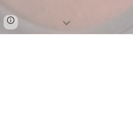
Je vous accompagne avec
bienveillance pour clarifier,
débloquer et transformer votre
vie.
Une séance de coaching est un
moment rien qu’à vous, dans un cadre
confidentiel et bienveillant. Nous