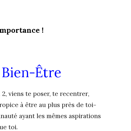
importance !
 Bien-Être
 2,
v
iens te
poser,
te
recentrer
,
opice à être au plus près de toi-
auté ayant les mêmes aspirations
ue toi.