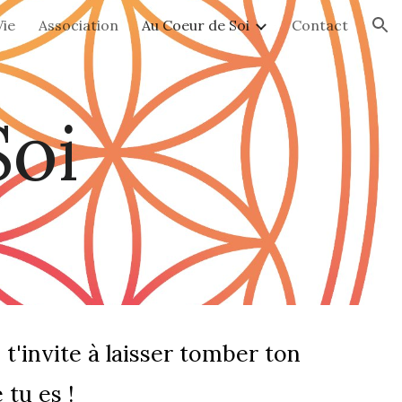
Vie
Association
Au Coeur de Soi
Contact
ion
Soi
 t'invite à laisser tomber ton
tu es !