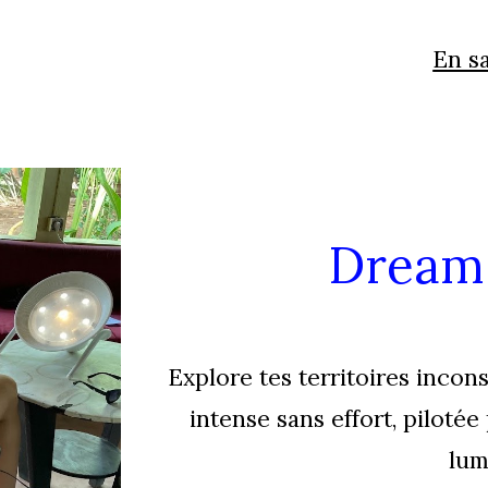
En sa
Dream
Explore
tes
territoires incon
intense
sans effort, piloté
lum