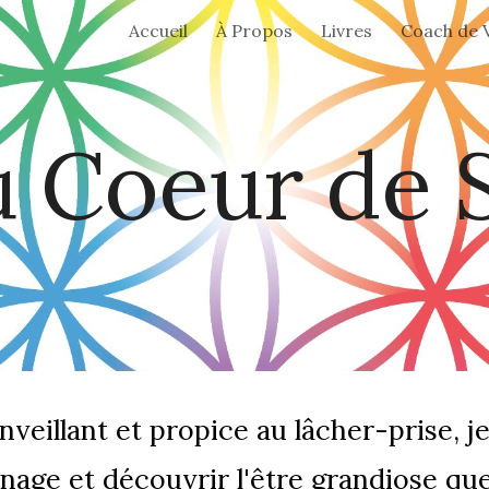
Accueil
À Propos
Livres
Coach de 
ip to main content
Skip to navigat
 Coeur de 
eillant et propice au lâcher-prise, je
nage et découvrir l'être grandiose que 