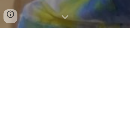
Bienvenue! Mi
Kwabo!
Je suis
Marie Line Ansel, auteure
inspirant
e, passionnée de la recherche de
Soi. D'origine française mon parcours de
vie m'a emmené à m'installer au Bénin.
Mon premier livre "Renaissance en Terre