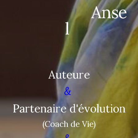
Anse
l
Auteure
&
Partenaire d'évolution
(Coach de Vie)